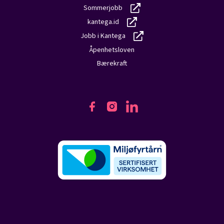
Sommerjobb
kantega.id
Jobb i Kantega
Åpenhetsloven
Bærekraft