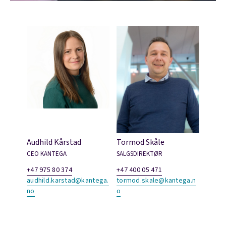
Audhild Kårstad
Tormod Skåle
CEO KANTEGA
SALGSDIREKTØR
+47 975 80 374
+47 400 05 471
audhild.karstad@kantega.
tormod.skale@kantega.n
no
o