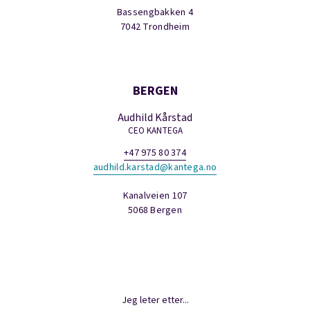
Bassengbakken 4
7042 Trondheim
BERGEN
Audhild Kårstad
CEO KANTEGA
+47 975 80 374
audhild.karstad@kantega.no
Kanalveien 107
5068 Bergen
Jeg leter etter...