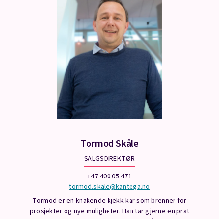
Tormod Skåle
SALGSDIREKTØR
+47 400 05 471
tormod.skale@kantega.no
Tormod er en knakende kjekk kar som brenner for
prosjekter og nye muligheter. Han tar gjerne en prat