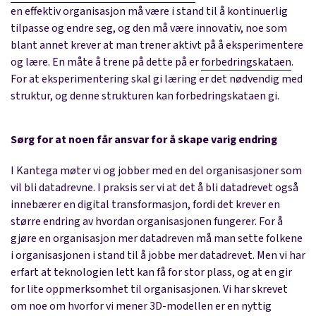
en effektiv organisasjon må være i stand til å kontinuerlig
tilpasse og endre seg, og den må være innovativ, noe som
blant annet krever at man trener aktivt på å eksperimentere
og lære. En måte å trene på dette på er
forbedringskataen
.
For at eksperimentering skal gi læring er det nødvendig med
struktur, og denne strukturen kan forbedringskataen gi.
Sørg for at noen får ansvar for å skape varig endring
I Kantega møter vi og jobber med en del organisasjoner som
vil bli datadrevne. I praksis ser vi at det å bli datadrevet også
innebærer en digital transformasjon, fordi det krever en
større endring av hvordan organisasjonen fungerer. For å
gjøre en organisasjon mer datadreven må man sette folkene
i organisasjonen i stand til å jobbe mer datadrevet. Men vi har
erfart at teknologien lett kan få for stor plass, og at en gir
for lite oppmerksomhet til organisasjonen. Vi har skrevet
om noe om hvorfor vi mener
3D-modellen er en nyttig