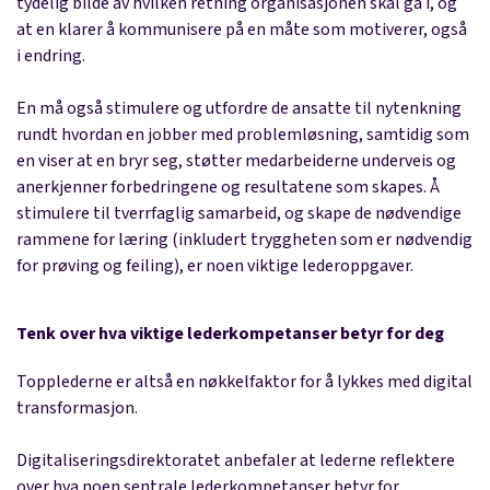
tydelig bilde av hvilken retning organisasjonen skal gå i, og
at en klarer å kommunisere på en måte som motiverer, også
i endring.
En må også stimulere og utfordre de ansatte til nytenkning
rundt hvordan en jobber med problemløsning, samtidig som
en viser at en bryr seg, støtter medarbeiderne underveis og
anerkjenner forbedringene og resultatene som skapes. Å
stimulere til tverrfaglig samarbeid, og skape de nødvendige
rammene for læring (inkludert tryggheten som er nødvendig
for prøving og feiling), er noen viktige lederoppgaver.
Tenk over hva viktige lederkompetanser betyr for deg
Topplederne er altså en nøkkelfaktor for å lykkes med digital
transformasjon.
Digitaliseringsdirektoratet anbefaler at lederne reflektere
over hva noen
sentrale lederkompetanser
betyr for