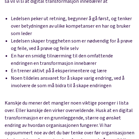
så vil vi si at digital transformasjon innebærer at
Ledelsen peker ut retning, begynner å gå først, og tenker
over betydningen av ulike kompetanser en har og bruker
som leder
Ledelsen skaper tryggheten som er nødvendig for å prøve
og feile, ved å prøve og feile selv
En har en smidig tilnærming til den omfattende
endringen en transformasjon innebærer
En trener aktivt på å eksperimentere og lære
Noen tildeles ansvaret for å skape varig endring, ved å
involvere de som må bidra til å skape endringen
Kanskje du mener det mangler noen viktige poenger i lista
over. Eller kanskje den virker overveldende. Husk at en digital
transformasjon er en grunnleggende, større og ønsket
endring av hvordan organisasjonen fungerer. Vi har
oppsummert noe av det du bør tenke over før organisasjonen