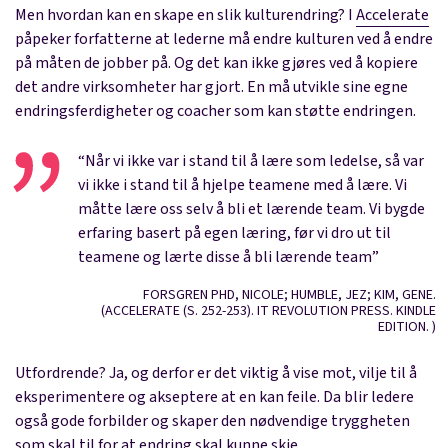
Men hvordan kan en skape en slik kulturendring? I
Accelerate
påpeker forfatterne at lederne må endre kulturen ved å endre
på måten de jobber på. Og det kan ikke gjøres ved å kopiere
det andre virksomheter har gjort. En må utvikle sine egne
endringsferdigheter og coacher som kan støtte endringen.
“Når vi ikke var i stand til å lære som ledelse, så var
vi ikke i stand til å hjelpe teamene med å lære. Vi
måtte lære oss selv å bli et lærende team. Vi bygde
erfaring basert på egen læring, før vi dro ut til
teamene og lærte disse å bli lærende team”
FORSGREN PHD, NICOLE; HUMBLE, JEZ; KIM, GENE.
(
ACCELERATE (S. 252-253). IT REVOLUTION PRESS. KINDLE
EDITION.
)
Utfordrende? Ja, og derfor er det viktig å vise mot, vilje til å
eksperimentere og akseptere at en kan feile. Da blir ledere
også gode forbilder og skaper den nødvendige tryggheten
som skal til for at endring skal kunne skje.