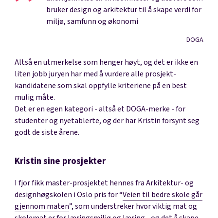
bruker design og arkitektur til å skape verdi for
miljø, samfunn og økonomi
DOGA
Altså en utmerkelse som henger høyt, og det er ikke en
liten jobb juryen har med å vurdere alle prosjekt-
kandidatene som skal oppfylle kriteriene på en best
mulig måte.
Det er en egen kategori - altså et DOGA-merke - for
studenter og nyetablerte
, og der har Kristin forsynt seg
godt de siste årene.
Kristin sine prosjekter
I fjor fikk master-prosjektet hennes fra Arkitektur- og
designhøgskolen i Oslo pris for “
Veien til bedre skole går
gjennom maten
”, som understreker hvor viktig mat og
skolemat er for læringsmiljø og læring - og det å skape