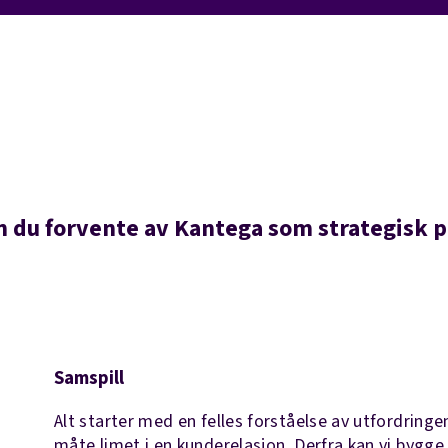
 du forvente av Kantega som strategisk 
Samspill
Alt starter med en felles forståelse av utfordringe
måte limet i en kunderelasjon. Derfra kan vi bygg