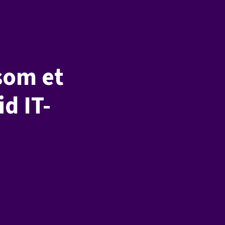
som et
d IT-