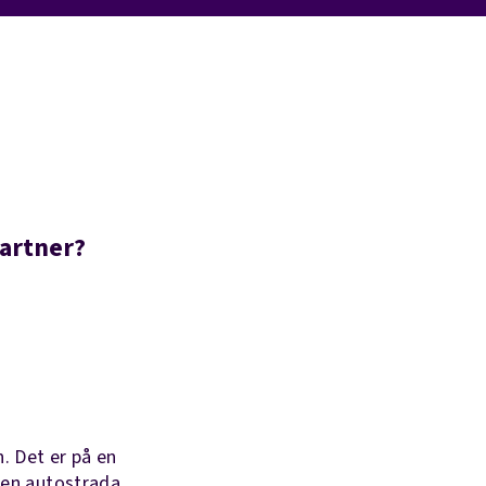
partner?
n. Det er på en
e en autostrada