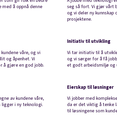
ger som gir folk en bedre
Å jobbe med teknologi er
lle med å oppnå denne
seg så fort. Vi gjør vårt
og vi deler ny kunnskap
prosjektene.
Initiativ til utvikling
d kundene våre, og vi
Vi tar initiativ til å ut
lit og åpenhet. Vi
og vi sørger for å få job
or å gjøre en god jobb.
et godt arbeidsmiljø og 
Eierskap til løsninger
vegne av kundene våre,
Vi jobber med komplekse 
ligger i ny teknologi.
da er det viktig å tenke l
til løsningene som kund