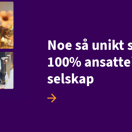
Noe så unikt 
100% ansattei
selskap