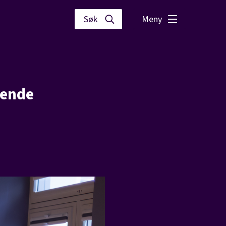
Meny
dende