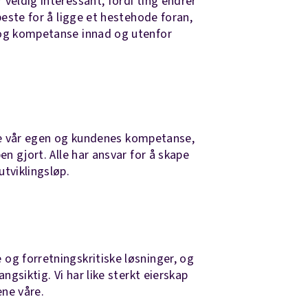
 veldig interessant, fordi ting endrer
 beste for å ligge et hestehode foran,
 og kompetanse innad og utenfor
vikle vår egen og kundenes kompetanse​,
ben gjort. Alle har ansvar for å skape
utviklingsløp.
og forretningskritiske løsninger, og
angsiktig. Vi har like sterkt eierskap
ene våre.