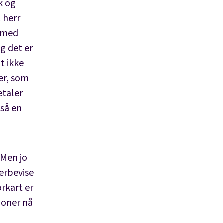
k og
t herr
n med
g det er
t ikke
er, som
etaler
 så en
 Men jo
verbevise
rkart er
joner nå