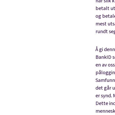
har slik 
betalt u
og betal
mest utsa
rundt seg
Å gi denn
BankID s
en av oss
påloggin
Samfunnet
det går 
er synd.
Dette ind
mennesk