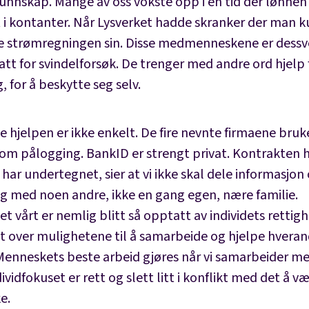
kunnskap. Mange av oss vokste opp i en tid der lønnen
t i kontanter. Når Lysverket hadde skranker der man 
e strømregningen sin. Disse medmenneskene er dessv
tt for svindelforsøk. De trenger med andre ord hjelp 
, for å beskytte seg selv.
e hjelpen er ikke enkelt. De fire nevnte firmaene bruk
om pålogging. BankID er strengt privat. Kontrakten 
 har undertegnet, sier at vi ikke skal dele informasjo
g med noen andre, ikke en gang egen, nære familie.
 vårt er nemlig blitt så opptatt av individets rettigh
ut over mulighetene til å samarbeide og hjelpe hveran
 Menneskets beste arbeid gjøres når vi samarbeider m
ividfokuset er rett og slett litt i konflikt med det å v
e.