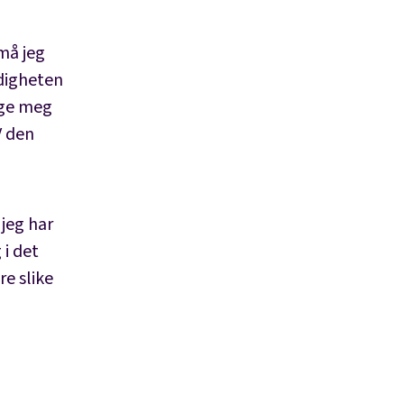
 må jeg
rdigheten
elge meg
V den
jeg har
 i det
re slike