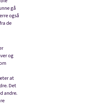
 ble
kunne gå
erre også
fra de
er
hver og
n om
eter at
dre. Det
ed andre.
ære