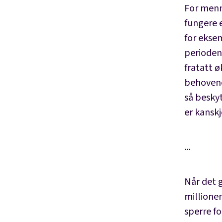
For menn
fungere 
for ekse
periodene
fratatt 
behovene 
så beskyt
er kanskj
...
Når det g
millioner
sperre fo