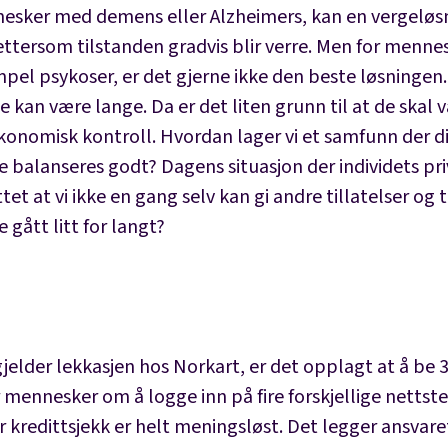
esker med demens eller Alzheimers, kan en vergeløs
ettersom tilstanden gradvis blir verre. Men for menn
mpel psykoser, er det gjerne ikke den beste løsningen
 kan være lange. Da er det liten grunn til at de skal 
økonomisk kontroll. Hvordan lager vi et samfunn der d
balanseres godt? Dagens situasjon der individets priv
tet at vi ikke en gang selv kan gi andre tillatelser og 
e gått litt for langt?
jelder lekkasjen hos Norkart, er det opplagt at å be 3
 mennesker om å logge inn på fire forskjellige nettste
r kredittsjekk er helt meningsløst. Det legger ansvare