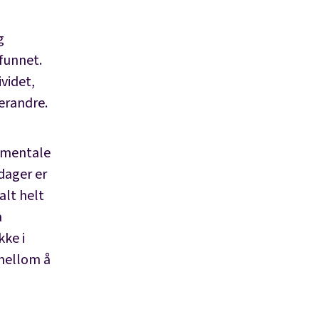
g
funnet.
videt,
verandre.
d mentale
dager er
alt helt
a
kke i
 mellom å