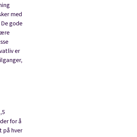
ning
esker med
. De gode
være
isse
atliv er
tilganger,
,5
der for å
t på hver