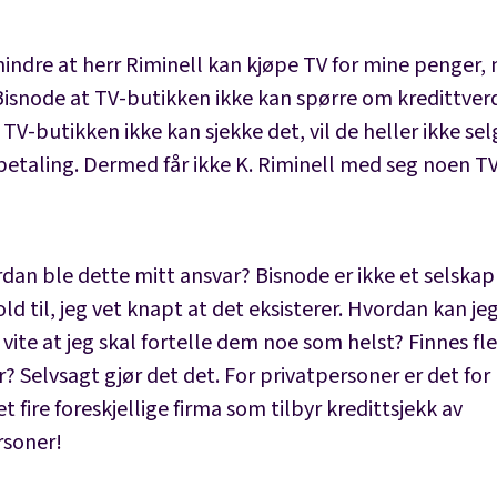
hindre at herr Riminell kan kjøpe TV for mine penger,
 Bisnode at TV-butikken ikke kan spørre om kredittve
 TV-butikken ikke kan sjekke det, vil de heller ikke s
betaling. Dermed får ikke K. Riminell med seg noen T
dan ble dette mitt ansvar? Bisnode er ikke et selskap 
ld til, jeg vet knapt at det eksisterer. Hvordan kan jeg
 vite at jeg skal fortelle dem noe som helst? Finnes fle
? Selvsagt gjør det det. For privatpersoner er det for
t fire foreskjellige firma som tilbyr kredittsjekk av
rsoner!