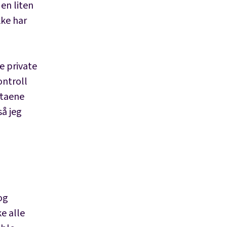
 en liten
kke har
e private
ontroll
ataene
så jeg
og
e alle