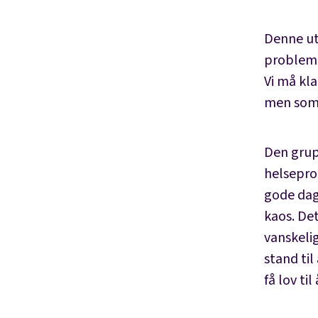
Denne ut
problem,
Vi må kla
men som o
Den grup
helsepro
gode dage
kaos. Det
vanskelig
stand til
få lov ti