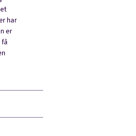
net
er har
on er
 få
en