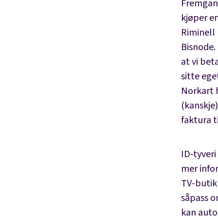
Fremgangs
kjøper en
Riminell 
Bisnode. 
at vi bet
sitte eg
Norkart h
(kanskje
faktura 
ID-tyveri
mer info
TV-butik
såpass om
kan auto