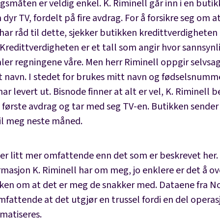
måten er veldig enkel. K. Riminell går inn i en butik
 dyr TV, fordelt på fire avdrag. For å forsikre seg om a
har råd til dette, sjekker butikken kredittverdighete
Kredittverdigheten er et tall som angir hvor sannsynli
aler regningene våre. Men herr Riminell oppgir selvsag
et navn. I stedet for brukes mitt navn og fødselsnumm
ar levert ut. Bisnode finner at alt er vel, K. Riminell b
) første avdrag og tar med seg TV-en. Butikken sender
til meg neste måned.
 er litt mer omfattende enn det som er beskrevet her.
rmasjon K. Riminell har om meg, jo enklere er det å o
ken om at det er meg de snakker med. Dataene fra No
fattende at det utgjør en trussel fordi en del operas
matiseres.