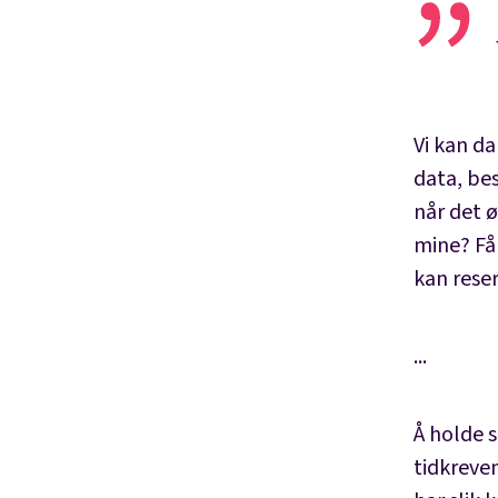
Vi kan da
data, bes
når det 
mine? Får
kan rese
...
Å holde s
tidkreve