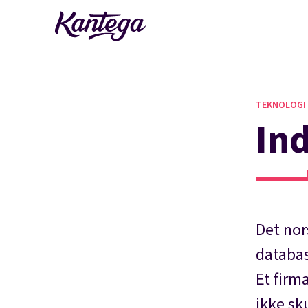
TEKNOLOGI
Ind
Det nor
databas
Et firm
ikke sku