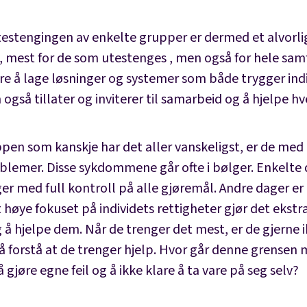
estengingen av enkelte grupper er dermed et alvorli
 mest for de som utestenges , men også for hele sam
re å lage løsninger og systemer som både trygger indi
gså tillater og inviterer til samarbeid og å hjelpe h
pen som kanskje har det aller vanskeligst, er de me
blemer. Disse sykdommene går ofte i bølger. Enkelte 
r med full kontroll på alle gjøremål. Andre dager er 
 høye fokuset på individets rettigheter gjør det ekstr
 å hjelpe dem. Når de trenger det mest, er de gjerne i
 å forstå at de trenger hjelp. Hvor går denne grensen
l å gjøre egne feil og å ikke klare å ta vare på seg selv?