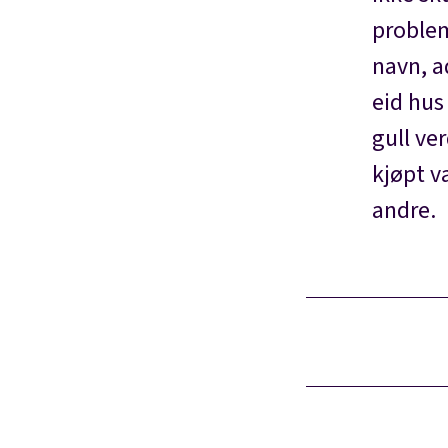
problem
navn, a
eid hus
gull ve
kjøpt v
andre.