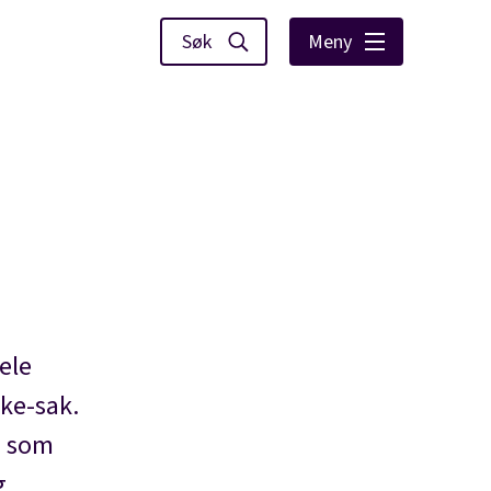
Meny
ele
kke-sak.
n som
g