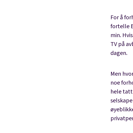
For å for
fortelle
min. Hvis
TV på av
dagen.
Men hvor
noe forho
hele tatt
selskaper
øyeblikke
privatpe