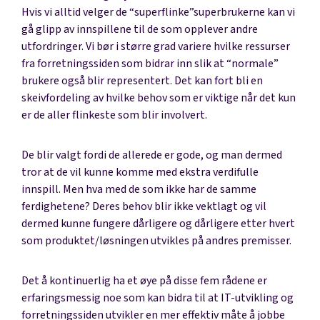
Hvis vi alltid velger de “superflinke”superbrukerne kan vi
gå glipp av innspillene til de som opplever andre
utfordringer. Vi bør i større grad variere hvilke ressurser
fra forretningssiden som bidrar inn slik at “normale”
brukere også blir representert. Det kan fort bli en
skeivfordeling av hvilke behov som er viktige når det kun
er de aller flinkeste som blir involvert.
De blir valgt fordi de allerede er gode, og man dermed
tror at de vil kunne komme med ekstra verdifulle
innspill. Men hva med de som ikke har de samme
ferdighetene? Deres behov blir ikke vektlagt og vil
dermed kunne fungere dårligere og dårligere etter hvert
som produktet/løsningen utvikles på andres premisser.
Det å kontinuerlig ha et øye på disse fem rådene er
erfaringsmessig noe som kan bidra til at IT-utvikling og
forretningssiden utvikler en mer effektiv måte å jobbe