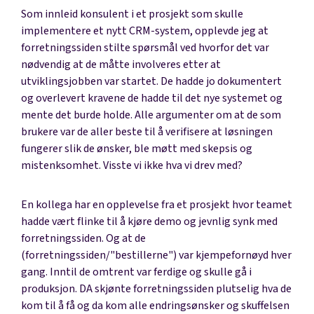
Som innleid konsulent i et prosjekt som skulle
implementere et nytt CRM-system, opplevde jeg at
forretningssiden stilte spørsmål ved hvorfor det var
nødvendig at de måtte involveres etter at
utviklingsjobben var startet. De hadde jo dokumentert
og overlevert kravene de hadde til det nye systemet og
mente det burde holde. Alle argumenter om at de som
brukere var de aller beste til å verifisere at løsningen
fungerer slik de ønsker, ble møtt med skepsis og
mistenksomhet. Visste vi ikke hva vi drev med?
En kollega har en opplevelse fra et prosjekt hvor teamet
hadde vært flinke til å kjøre demo og jevnlig synk med
forretningssiden. Og at de
(forretningssiden/"bestillerne") var kjempefornøyd hver
gang. Inntil de omtrent var ferdige og skulle gå i
produksjon. DA skjønte forretningssiden plutselig hva de
kom til å få og da kom alle endringsønsker og skuffelsen