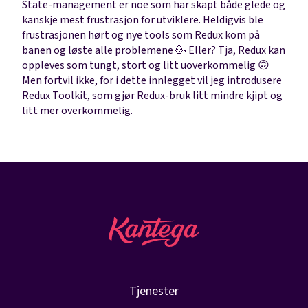
State-management er noe som har skapt både glede og
kanskje mest frustrasjon for utviklere. Heldigvis ble
frustrasjonen hørt og nye tools som Redux kom på
banen og løste alle problemene 🥳 Eller? Tja, Redux kan
oppleves som tungt, stort og litt uoverkommelig 🙃
Men fortvil ikke, for i dette innlegget vil jeg introdusere
Redux Toolkit, som gjør Redux-bruk litt mindre kjipt og
litt mer overkommelig.
Tjenester