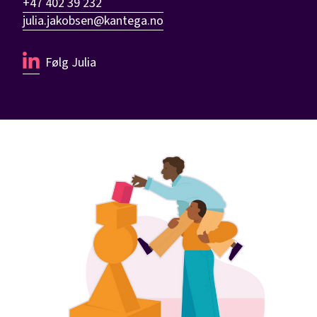
+47 402 39 232
julia.jakobsen@kantega.no
Følg
Julia