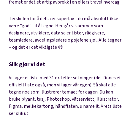
fremst er det et artig avbrekk i en ellers travel hverdag.
Terskelen for å delta er superlav – du må absolutt ikke
være “god” til å tegne. Her går vi sammen som
designere, utviklere, data scientister, rådgivere,
teamledere, avdelingsledere og sjefene sjøl. Alle tegner
– og det er det viktigste 😊
Slik gjør vi det
Vi lager ei liste med 31 ord eller setninger (det finnes ei
offisiell liste også, men vi lager vår egen). Så skal alle
tegne noe som illustrerer temaet for dagen. Du kan
bruke blyant, tusj, Photoshop, våtserviett, Illustrator,
Figma, melkekartong, håndflaten, u name it. Årets liste
ser slik ut: