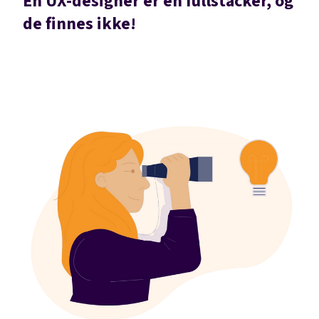
En UX-designer er en fullstacker, og
de finnes ikke!