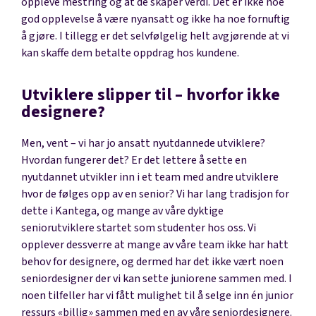
oppleve mestring og at de skaper verdi. Det er ikke noe
god opplevelse å være nyansatt og ikke ha noe fornuftig
å gjøre. I tillegg er det selvfølgelig helt avgjørende at vi
kan skaffe dem betalte oppdrag hos kundene.
Utviklere slipper til – hvorfor ikke
designere?
Men, vent – vi har jo ansatt nyutdannede utviklere?
Hvordan fungerer det? Er det lettere å sette en
nyutdannet utvikler inn i et team med andre utviklere
hvor de følges opp av en senior? Vi har lang tradisjon for
dette i Kantega, og mange av våre dyktige
seniorutviklere startet som studenter hos oss. Vi
opplever dessverre at mange av våre team ikke har hatt
behov for designere, og dermed har det ikke vært noen
seniordesigner der vi kan sette juniorene sammen med. I
noen tilfeller har vi fått mulighet til å selge inn én junior
ressurs «billig» sammen med en av våre seniordesignere.