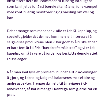
identifisert flere bruksområder til kunstig intelligens
som kan hjelpe for å nå bærekraftsmålene, for eksempel
med kontinuerlig monitorering og varsling om vær og
hav.
Det er mange som mener at vi alle er i et KI-kappløp, og
spesielt gjelder det de med kommersiell interesse i å
selge disse produktene. Men vi har godt av å huske at det
er bare fem år til FNs “bærekraftsmålstrek” og vi er i et
kappløp om å ta vare på jorden og beskytte demokratiet
i disse dager.
Når man skal løse et problem, blir det alltid avveininger
å gjøre, og teknologivalg må balanseres med etiske og
andre aspekter. Trenger du hjelp til å navigere i KI-
landskapet, så har vi mange i Kantega som gjerne tar en
prat.