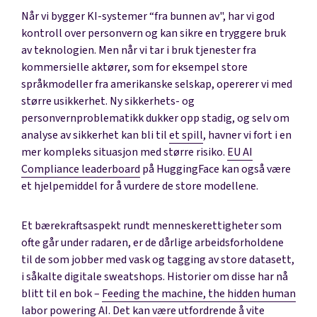
Når vi bygger KI-systemer “fra bunnen av", har vi god
kontroll over personvern og kan sikre en tryggere bruk
av teknologien. Men når vi tar i bruk tjenester fra
kommersielle aktører, som for eksempel store
språkmodeller fra amerikanske selskap, opererer vi med
større usikkerhet. Ny sikkerhets- og
personvernproblematikk dukker opp stadig, og selv om
analyse av sikkerhet kan bli til
et spill
, havner vi fort i en
mer kompleks situasjon med større risiko.
EU AI
Compliance leaderboard
på HuggingFace kan også være
et hjelpemiddel for å vurdere de store modellene.
Et bærekraftsaspekt rundt menneskerettigheter som
ofte går under radaren, er de dårlige arbeidsforholdene
til de som jobber med vask og tagging av store datasett,
i såkalte digitale sweatshops. Historier om disse har nå
blitt til en bok –
Feeding the machine, the hidden human
labor powering AI
. Det kan være utfordrende å vite