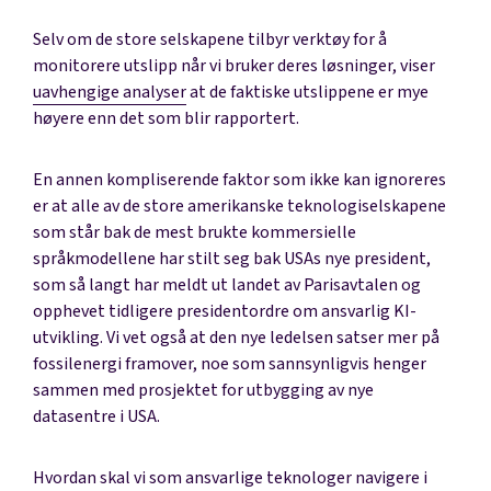
Selv om de store selskapene tilbyr verktøy for å
monitorere utslipp når vi bruker deres løsninger, viser
uavhengige analyser
at de faktiske utslippene er mye
høyere enn det som blir rapportert.
En annen kompliserende faktor som ikke kan ignoreres
er at alle av de store amerikanske teknologiselskapene
som står bak de mest brukte kommersielle
språkmodellene har stilt seg bak USAs nye president,
som så langt har meldt ut landet av Parisavtalen og
opphevet tidligere presidentordre om ansvarlig KI-
utvikling. Vi vet også at den nye ledelsen satser mer på
fossilenergi framover, noe som sannsynligvis henger
sammen med prosjektet for utbygging av nye
datasentre i USA.
Hvordan skal vi som ansvarlige teknologer navigere i