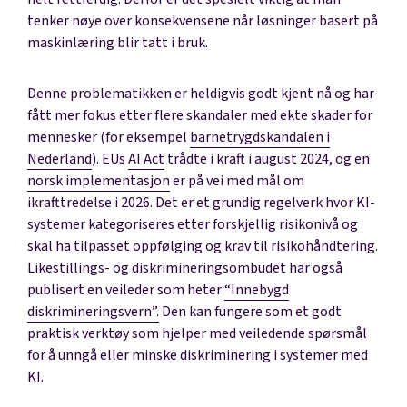
tenker nøye over konsekvensene når løsninger basert på
maskinlæring blir tatt i bruk.
Denne problematikken er heldigvis godt kjent nå og har
fått mer fokus etter flere skandaler med ekte skader for
mennesker (for eksempel
barnetrygdskandalen i
Nederland
). EUs
AI Act
trådte i kraft i august 2024, og en
norsk implementasjon
er på vei med mål om
ikrafttredelse i 2026. Det er et grundig regelverk hvor KI-
systemer kategoriseres etter forskjellig risikonivå og
skal ha tilpasset oppfølging og krav til risikohåndtering.
Likestillings- og diskrimineringsombudet har også
publisert en veileder som heter
“Innebygd
diskrimineringsvern”.
Den kan fungere som et godt
praktisk verktøy som hjelper med veiledende spørsmål
for å unngå eller minske diskriminering i systemer med
KI.