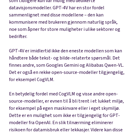
som tidligere kun var mulig med dedikerte
datavisjonsmodeller. GPT-4V har en stor fordel
sammenlignet med disse modellene – den kan
kommunisere med brukeren gjennom naturlig språk,
noe som åpner for store muligheter i ulike sektorer og
bedrifter.
GPT-4V er imidlertid ikke den eneste modellen som kan
håndtere både tekst- og bilde-relaterte spørsmål. Det
finnes andre, som Googles Gemini og Alibabas Qwen-VL.
Det er også en rekke open-source-modeller tilgjengelig,
for eksempel CogVLM.
En betydelig fordel med CogVLM og visse andre open-
source-modeller, er evnen til å bli trent i et lukket miljø,
for eksempel på egen maskinvare eller i eget skymiljø.
Dette er en mulighet som ikke er tilgjengelig for GPT-
modeller fra OpenAI. En slik tilnærming eliminerer
risikoen for datamisbruk eller lekkasjer. Videre kan disse