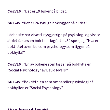
CogVLM:
"Det er 19 bøker på bildet."
GPT-4V:
“Det er 24 synlige bokrygger på bildet.”
I det siste har vi vært nysgjerrige på psykologi og visste
at det fantes en bok i det fagfeltet. Så spør jeg: "Hva er
boktittel av en bok om psychology som ligger på
bokhylla?"
CogVLM:
"En av bøkene som ligger på bokhylla er
"Social Psychology" av David Myers."
GPT-4V:
“Boktittelen som omhandler psykologi på
bokhyllen er "Social Psychology".