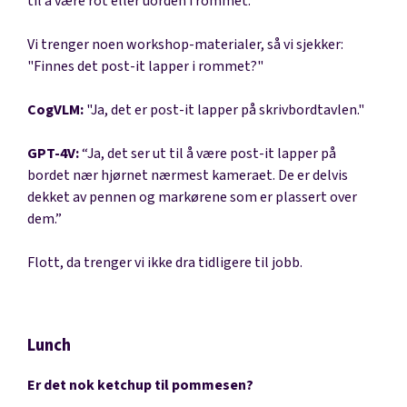
til å være rot eller uorden i rommet.”
Vi trenger noen workshop-materialer, så vi sjekker:
"Finnes det post-it lapper i rommet?"
CogVLM:
"Ja, det er post-it lapper på skrivbordtavlen."
GPT-4V:
“Ja, det ser ut til å være post-it lapper på
bordet nær hjørnet nærmest kameraet. De er delvis
dekket av pennen og markørene som er plassert over
dem.”
Flott, da trenger vi ikke dra tidligere til jobb.
Lunch
Er det nok ketchup til pommesen?