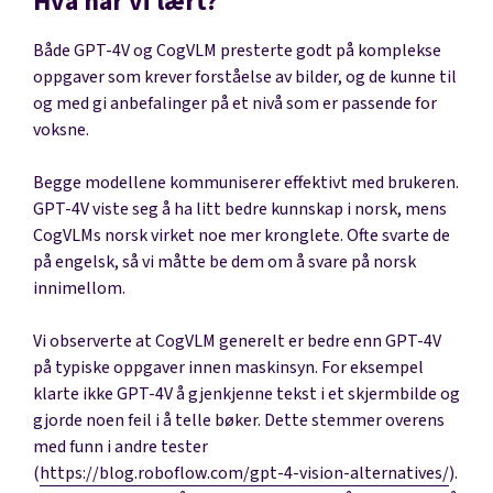
Hva har vi lært?
Både GPT-4V og CogVLM presterte godt på komplekse
oppgaver som krever forståelse av bilder, og de kunne til
og med gi anbefalinger på et nivå som er passende for
voksne.
Begge modellene kommuniserer effektivt med brukeren.
GPT-4V viste seg å ha litt bedre kunnskap i norsk, mens
CogVLMs norsk virket noe mer kronglete. Ofte svarte de
på engelsk, så vi måtte be dem om å svare på norsk
innimellom.
Vi observerte at CogVLM generelt er bedre enn GPT-4V
på typiske oppgaver innen maskinsyn. For eksempel
klarte ikke GPT-4V å gjenkjenne tekst i et skjermbilde og
gjorde noen feil i å telle bøker. Dette stemmer overens
med funn i andre tester
(
https://blog.roboflow.com/gpt-4-vision-alternatives/
).