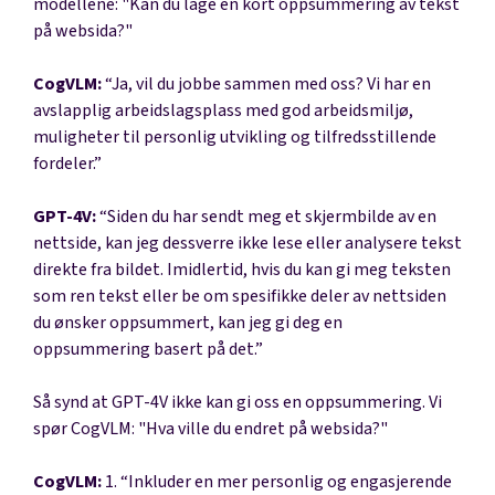
modellene: "Kan du lage en kort oppsummering av tekst
på websida?"
CogVLM:
“Ja, vil du jobbe sammen med oss? Vi har en
avslapplig arbeidslagsplass med god arbeidsmiljø,
muligheter til personlig utvikling og tilfredsstillende
fordeler.”
GPT-4V:
“Siden du har sendt meg et skjermbilde av en
nettside, kan jeg dessverre ikke lese eller analysere tekst
direkte fra bildet. Imidlertid, hvis du kan gi meg teksten
som ren tekst eller be om spesifikke deler av nettsiden
du ønsker oppsummert, kan jeg gi deg en
oppsummering basert på det.”
Så synd at GPT-4V ikke kan gi oss en oppsummering. Vi
spør CogVLM: "Hva ville du endret på websida?"
CogVLM:
1. “Inkluder en mer personlig og engasjerende