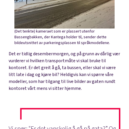
(Det tenkte) kameraet som er plassert utenfor
Bassengbakken, der Kantega holder til, sender dette
bildeutsnittet av parkeringsplassen til språkmodellene.
Det er tidlig desembermorgen, og på grunn av dårlig vær
vurderer vi hvilken transportmåte vi skal bruke til
kontoret. Er det greit å gå, ta bussen, eller skal vi være
litt late i dag og kjøre bil? Heldigvis kan vi spørre våre
modeller, som har tilgang til live bilder av gaten rundt
kontoret vårt mens vi sitter hjemme.
Vi spør: "Er det vanskelig å gå på gata?” Og